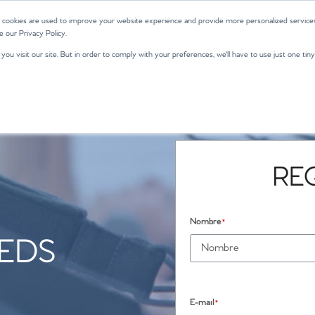
 cookies are used to improve your website experience and provide more personalized services
 our Privacy Policy.
u visit our site. But in order to comply with your preferences, we'll have to use just one tiny
RE
Nombre
*
EDS
E-mail
*