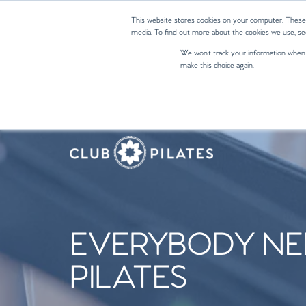
This website stores cookies on your computer. These
media. To find out more about the cookies we use, see
We won't track your information when yo
make this choice again.
EVERYBODY NE
PILATES